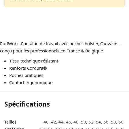
RuffWork, Pantalon de travail avec poches holster, Canvas+ –
conçu pour les professionnels en France & Belgique.
Tissu technique résistant
Renforts Cordura®
Poches pratiques
Confort ergonomique
Spécifications
Tailles
40
,
42
,
44
,
46
,
48
,
50
,
52
,
54
,
56
,
58
,
60
,
pantalons
62
,
64
,
146
,
148
,
150
,
152
,
154
,
156
,
158
,