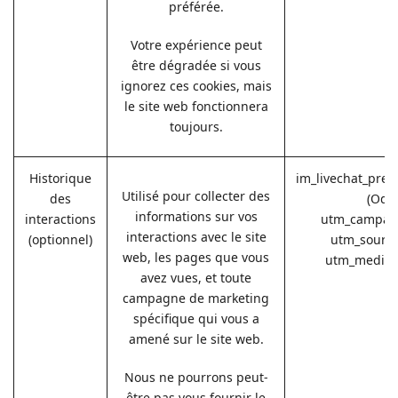
préférée.
Votre expérience peut
être dégradée si vous
ignorez ces cookies, mais
le site web fonctionnera
toujours.
Historique
im_livechat_prev
Utilisé pour collecter des
des
(Odo
informations sur vos
interactions
utm_campaig
interactions avec le site
(optionnel)
utm_source
web, les pages que vous
utm_medium
avez vues, et toute
campagne de marketing
spécifique qui vous a
amené sur le site web.
Nous ne pourrons peut-
être pas vous fournir le