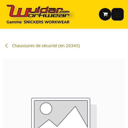
Se rendre au contenu
Chaussures de sécurité (en 20345)