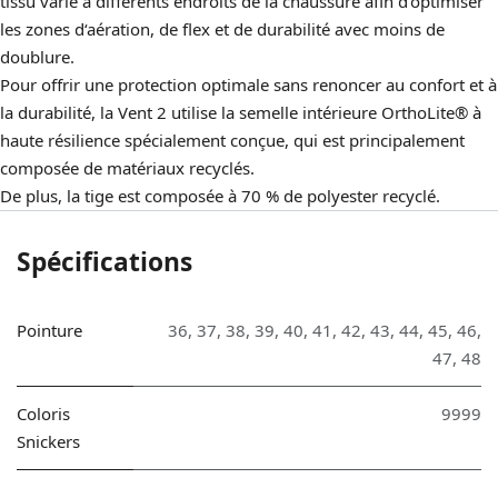
tissu varie à différents endroits de la chaussure afin d‘optimiser
les zones d‘aération, de flex et de durabilité avec moins de
doublure.
Pour offrir une protection optimale sans renoncer au confort et à
la durabilité, la Vent 2 utilise la semelle intérieure OrthoLite® à
haute résilience spécialement conçue, qui est principalement
composée de matériaux recyclés.
De plus, la tige est composée à 70 % de polyester recyclé.
Spécifications
Pointure
36
,
37
,
38
,
39
,
40
,
41
,
42
,
43
,
44
,
45
,
46
,
47
,
48
Coloris
9999
Snickers