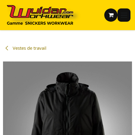
Se rendre au contenu
Vestes de travail