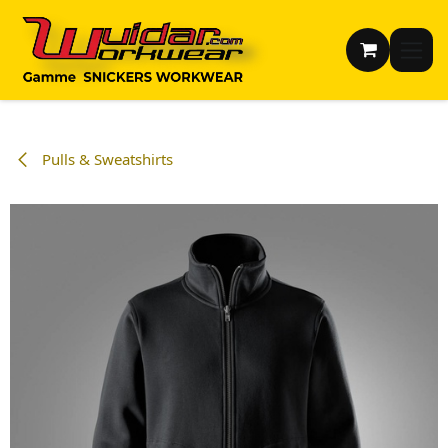
Se rendre au contenu
Pulls & Sweatshirts