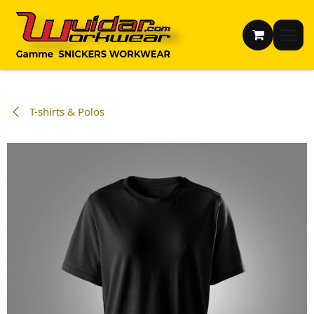
Se rendre au contenu
T-shirts & Polos