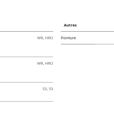
Autres
WR
,
HRO
Pointure
WR
,
HRO
S3
,
S3