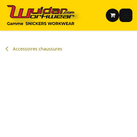
Se rendre au contenu
Accessoires chaussures