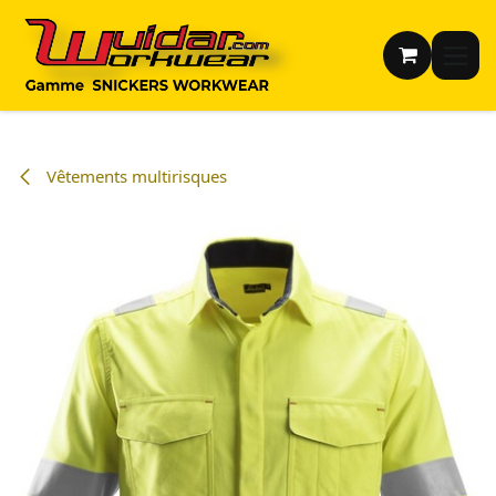
Se rendre au contenu
Vêtements multirisques