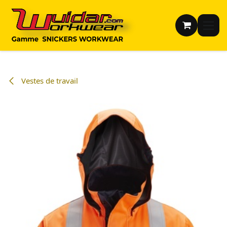
Se rendre au contenu
Vestes de travail