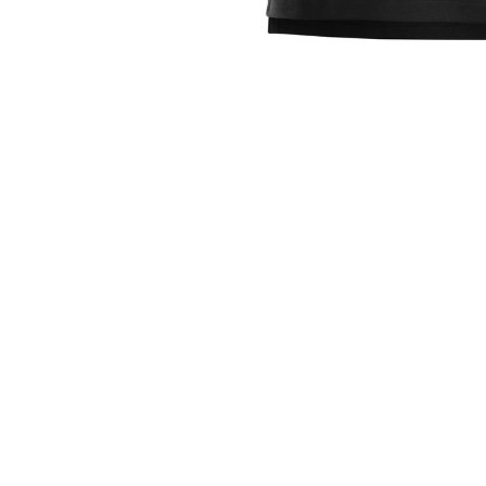
T-shirt de travail Snickers
T-shirt de travail Snickers 2612 conçu pour rester agréable sous 
uniformiser leur image tout en gardant une vraie logique métier.
La coupe et les finitions visent un usage quotidien, avec une atte
Usage recommandé : atelier, livraison, chantier intérieur et 
Positionnement premium pour une image professionnelle pl
Conception adaptée aux contraintes réelles du travail quotid
Référence produit claire : Snickers 2612.