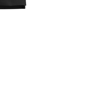
 2612 : un choix professionn
une veste, un sweat ou porté seul en saison chaude. Ce produit Sn
ntion portée au confort et à la tenue dans le temps.
tenue d’équipe.
us sérieuse.
ien.