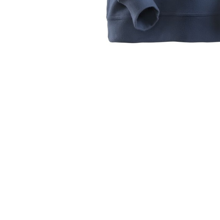
Sweat de travail protection
Sweat de travail protection certifiée Snickers 2867 pensé pour ap
particulièrement aux utilisateurs qui recherchent un équipement