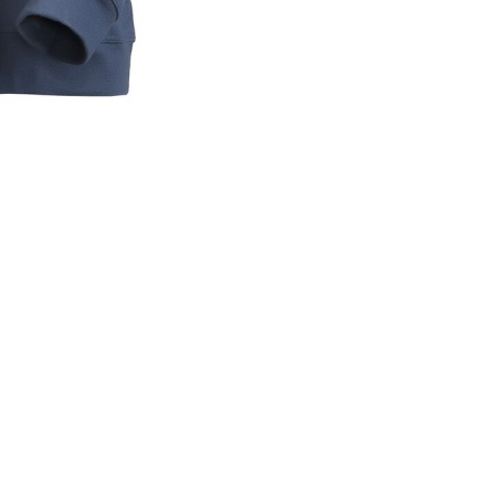
 certifiée Snickers 2867 : 
porter du confort lors des journées fraîches ou entre deux couche
 durable, cohérent avec une tenue de travail premium.