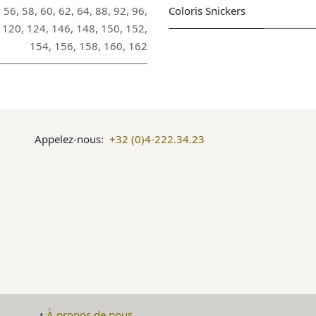
,
56
,
58
,
60
,
62
,
64
,
88
,
92
,
96
,
Coloris Snickers
,
120
,
124
,
146
,
148
,
150
,
152
,
154
,
156
,
158
,
160
,
162
Appelez-nous:
+32 (0)4-222.34.23
​•
À propos de nous