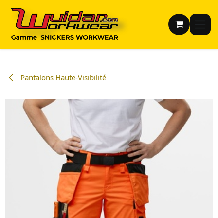
Se rendre au contenu
Pantalons Haute-Visibilité