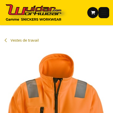
Se rendre au contenu
Vestes de travail