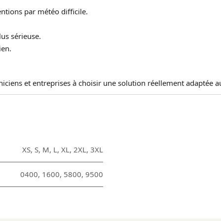
ntions par météo difficile.
us sérieuse.
ien.
hniciens et entreprises à choisir une solution réellement adaptée 
XS
,
S
,
M
,
L
,
XL
,
2XL
,
3XL
0400
,
1600
,
5800
,
9500