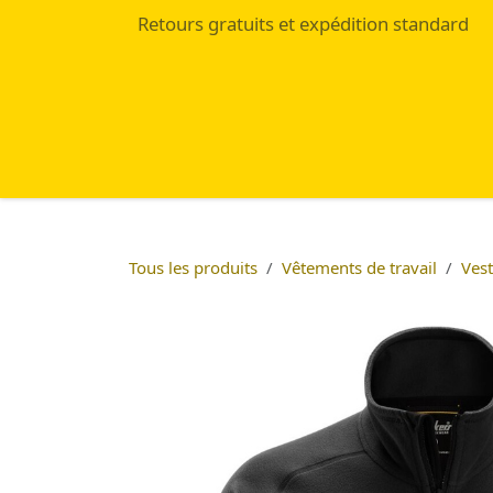
Se rendre au contenu
Retours gratuits et expédition standard
Accueil
Eshop
Blog
Tous les produits
Vêtements de travail
Vest