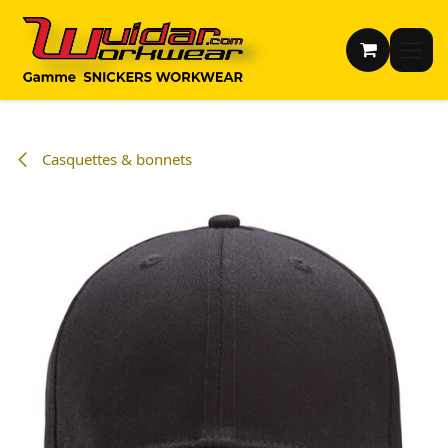
Se rendre au contenu
Casquettes & bonnets