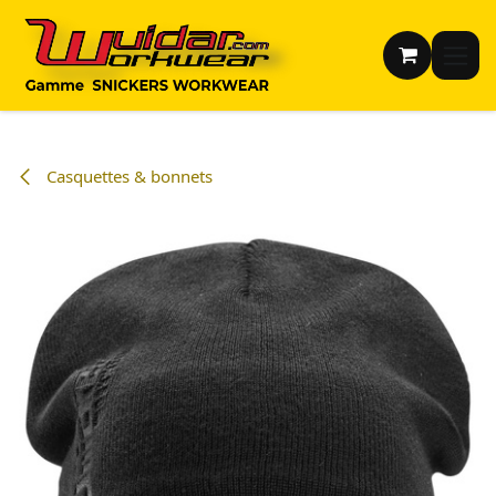
Se rendre au contenu
Casquettes & bonnets