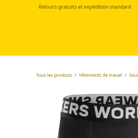
Se rendre au contenu
Retours gratuits et expédition standard
Accueil
Eshop
Blog
Tous les produits
Vêtements de travail
Sou