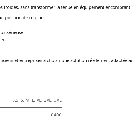
ées froides, sans transformer la tenue en équipement encombrant.
perposition de couches.
us sérieuse.
ien.
hniciens et entreprises à choisir une solution réellement adaptée 
XS
,
S
,
M
,
L
,
XL
,
2XL
,
3XL
0400