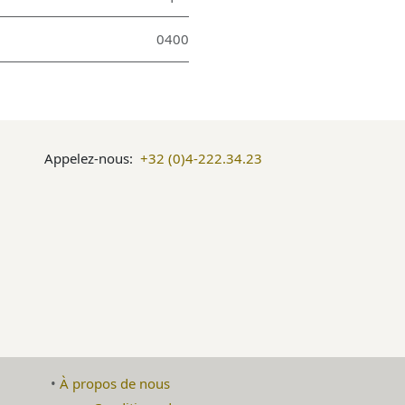
0400
Appelez-nous:
+32 (0)4-222.34.23
​•
À propos de nous